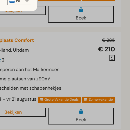
NL
Bekijken
Boek
laats Comfort
€ 285
€ 210
lland, Uitdam
2
mperen aan het Markermeer
ime plaatsen van ±90m²
scheiden met schapenhekjes
4 - vr 21 augustus
Grote Vakantie Deals
Zomervakantie
Bekijken
Boek