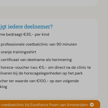
jgt iedere deelnemer?
me bedraagt €35,- per kind
 professionele voetbalclinic van 90 minuten
 oranje trainingsshirt
 certificaat van deelname als herinnering
 horeca-voucher t.w.v. €5,- om direct na de clinic te
zilveren bij de horecagelegenheden op het park
cher ter waarde van €100,- op een volgende
king
 voetbalclinic bij EuroParcs Poort van Amsterdam