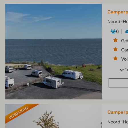
Camperpl
Noord-Ho
6
Ges
Ca
Vol
vr 1
UITGELICHT
Camperp
Noord-Ho