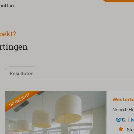
button.
boekt?
rtingen
Resultaten
UITGELICHT
Westerto
Noord-Ho
12
Sfe