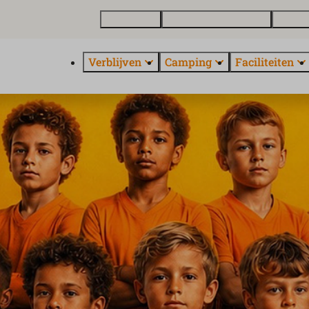
Plattegrond
Vakantiewoning kopen
Over E
Verblijven
Camping
Faciliteiten