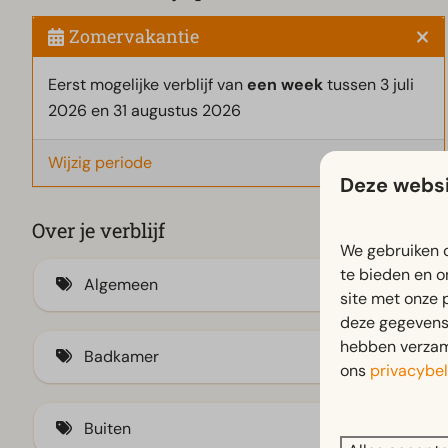
Zomervakantie
Eerst mogelijke verblijf van
een week
tussen 3 juli
2026 en 31 augustus 2026
Wijzig periode
Deze websi
Over je verblijf
We gebruiken c
te bieden en o
Algemeen
site met onze 
deze gegevens 
Airco (1)
hebben verzame
Badkamer
ons
privacybel
Horren
Sfeerhaard
Ligbad (11)
Buiten