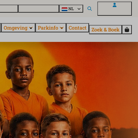
uroParcs
Ontdek alle parken
NL
Mijn EuroParcs
Omgeving
Parkinfo
Contact
Zoek & Boek