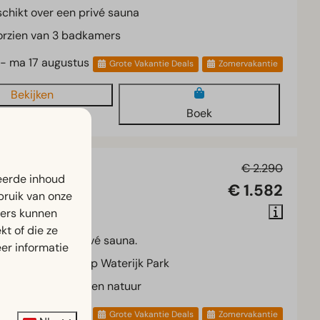
chikt over een privé sauna
orzien van 3 badkamers
 - ma 17 augustus
Grote Vakantie Deals
Zomervakantie
Bekijken
Boek
auna 6
€ 2.290
eerde inhoud
€ 1.582
lland, Uitdam
bruik van onze
ners kunnen
3
Nee
t of die ze
rzien van een privé sauna.
er informatie
rmante woning op Waterijk Park
ingd door water en natuur
 - ma 17 augustus
Grote Vakantie Deals
Zomervakantie