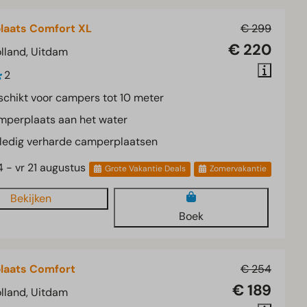
aats Comfort XL
€ 299
€ 220
lland, Uitdam
2
chikt voor campers tot 10 meter
mperplaats aan het water
ledig verharde camperplaatsen
4 - vr 21 augustus
Grote Vakantie Deals
Zomervakantie
Bekijken
Boek
laats Comfort
€ 254
€ 189
lland, Uitdam