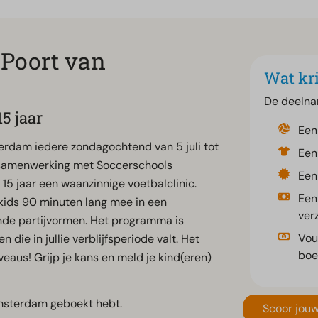
 Poort van
Wat kri
De deelna
5 jaar
Een
rdam iedere zondagochtend van 5 juli tot
Een
 samenwerking met Soccerschools
Een
15 jaar een waanzinnige voetbalclinic.
Een
ids 90 minuten lang mee in een
ver
nde partijvormen. Het programma is
Vou
 die in jullie verblijfsperiode valt.
Het
boe
iveaus
!
Grijp je kans en meld je kind(eren)
 Amsterdam geboekt hebt.
Scoor jouw