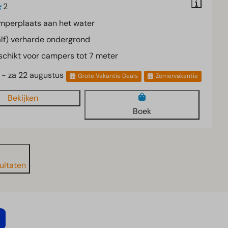
2
mperplaats aan het water
lf) verharde ondergrond
chikt voor campers tot 7 meter
5 - za 22 augustus
Grote Vakantie Deals
Zomervakantie
Bekijken
Boek
ultaten