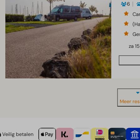
6
Ca
(Ha
Ges
za 1
Meer res
Veilig betalen