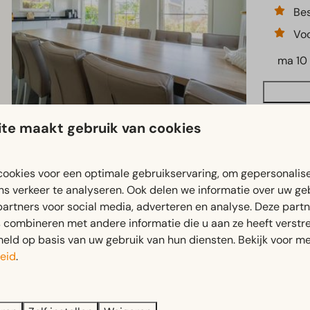
Bes
Vo
ma 10
te maakt gebruik van cookies
Florijn S
ookies voor een optimale gebruikservaring, om gepersonalis
Noord-Ho
ns verkeer te analyseren. Ook delen we informatie over uw ge
partners voor social media, adverteren en analyse. Deze part
6
combineren met andere informatie die u aan ze heeft verstrek
Voo
ld op basis van uw gebruik van hun diensten. Bekijk voor me
Cha
eid
.
Omr
ma 10