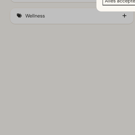
Alles accept
Berging
Wellness
Tuinomheining (2)
Infraroodsauna
Traditionele sauna (6)