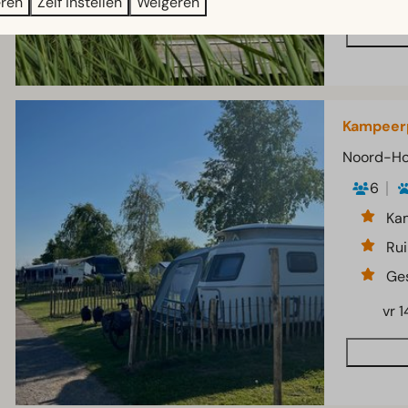
eren
Zelf instellen
Weigeren
Kampeerp
Noord-Ho
6
Ka
Ru
Ge
vr 1