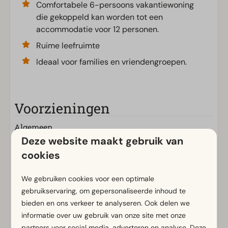
Comfortabele 6-persoons vakantiewoning
die gekoppeld kan worden tot een
accommodatie voor 12 personen.
Ruime leefruimte
Ideaal voor families en vriendengroepen.
Voorzieningen
Algemeen
Deze website maakt gebruik van
Rookvrij
cookies
Gratis Wifi
Geschakeld
We gebruiken cookies voor een optimale
Met verdieping
gebruikservaring, om gepersonaliseerde inhoud te
Parkeergelegenheid nabij vakantieverblijf
bieden en ons verkeer te analyseren. Ook delen we
Tussendeur
informatie over uw gebruik van onze site met onze
partners voor social media, adverteren en analyse. Deze