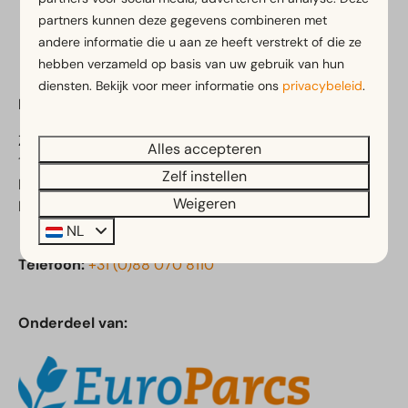
Veilig betalen
partners kunnen deze gegevens combineren met
andere informatie die u aan ze heeft verstrekt of die ze
hebben verzameld op basis van uw gebruik van hun
diensten. Bekijk voor meer informatie ons
privacybeleid
.
EuroParcs Poort van Amsterdam
Zeedijk 2
Alles accepteren
1154 PP Uitdam
Zelf instellen
Noord-Holland
Weigeren
Nederland
NL
Telefoon:
+31 (0)88 070 8110
Onderdeel van: