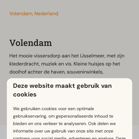
Volendam, Nederland
Volendam
Het mooie vissersdorp aan het IJsselmeer, met zijn
klederdracht, muziek en vis. Kleine huisjes op het
doolhof achter de haven, souvenirwinkels,
restaurants met sfeer en met vis zo uit het water
Deze website maakt gebruik van
vers op het bord.
cookies
We gebruiken cookies voor een optimale
Meer informatie
gebruikservaring, om gepersonaliseerde inhoud te
bieden en ons verkeer te analyseren. Ook delen we
informatie over uw gebruik van onze site met onze
partners voor social media, adverteren en analyse. Deze