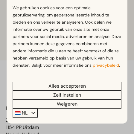
Tip! Hou je van een culturele activiteit? Bezoek dan
We gebruiken cookies voor een optimale
het Edams museum, één van de twee locaties is het
gebruikservaring, om gepersonaliseerde inhoud te
’Steenen Coopmanshuys’. Dit is het oudste huis van
bieden en ons verkeer te analyseren. Ook delen we
Edam met een unieke drijvende kelder.
informatie over uw gebruik van onze site met onze
partners voor social media, adverteren en analyse. Deze
partners kunnen deze gegevens combineren met
Meer informatie
andere informatie die u aan ze heeft verstrekt of die ze
hebben verzameld op basis van uw gebruik van hun
diensten. Bekijk voor meer informatie ons
privacybeleid
.
Veilig betalen
Alles accepteren
Zelf instellen
Weigeren
EuroParcs Poort van Amsterdam
NL
Zeedijk 2
1154 PP Uitdam