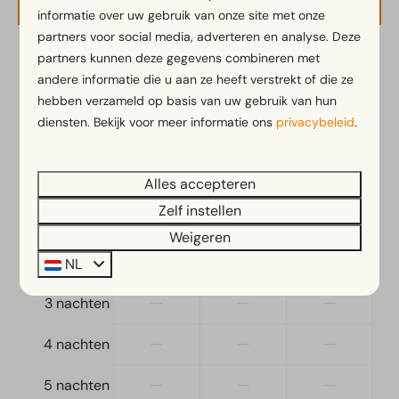
informatie over uw gebruik van onze site met onze
partners voor social media, adverteren en analyse. Deze
partners kunnen deze gegevens combineren met
2 gasten
andere informatie die u aan ze heeft verstrekt of die ze
hebben verzameld op basis van uw gebruik van hun
diensten. Bekijk voor meer informatie ons
privacybeleid
.
zo
09-08-2026
ma
10-08-2026
za
zo
ma
Alles accepteren
8 aug
9 aug
10 aug
Zelf instellen
—
€ 47
€ 47
1 nacht
Weigeren
—
—
—
2 nachten
NL
—
—
—
3 nachten
—
—
—
4 nachten
—
—
—
5 nachten