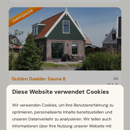
EMPFOHLEN
Gulden Daalder Sauna 8
Ab
714 €
Nordholland, Uitdam
Diese Website verwendet Cookies
546 €
8
4
Einige
2 Nächte
Wir verwenden Cookies, um Ihre Benutzererfahrung zu
2 Personen
Komfortables Haus mit 2
optimieren, personalisierte Inhalte bereitzustellen und
Badezimmern
unseren Datenverkehr zu analysieren. Wir teilen auch
Privater Sauna zum Entspannen
Informationen über Ihre Nutzung unserer Website mit