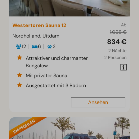
Westertoren Sauna 12
Ab
1.098 €
Nordholland, Uitdam
834 €
12
6
2
2 Nächte
2 Personen
Attraktiver und charmanter
Bungalow
Mit privater Sauna
Ausgestattet mit 3 Bädern
Ansehen
EMPFOHLEN