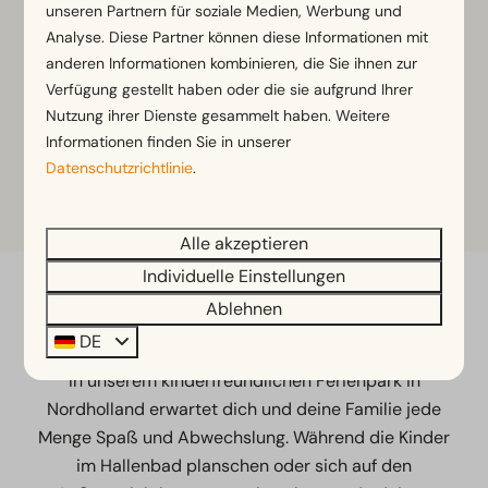
unseren Partnern für soziale Medien, Werbung und
Garten mit Gartenmöbeln
Analyse. Diese Partner können diese Informationen mit
anderen Informationen kombinieren, die Sie ihnen zur
Ansehen
Verfügung gestellt haben oder die sie aufgrund Ihrer
Nutzung ihrer Dienste gesammelt haben. Weitere
Informationen finden Sie in unserer
Datenschutzrichtlinie
.
Mehr Ergebnisse (25)
Alle akzeptieren
Individuelle Einstellungen
Spielen, schwimmen und jede
Ablehnen
Menge Spaß erleben
DE
In unserem kinderfreundlichen Ferienpark in
Nordholland erwartet dich und deine Familie jede
Menge Spaß und Abwechslung. Während die Kinder
im Hallenbad planschen oder sich auf den